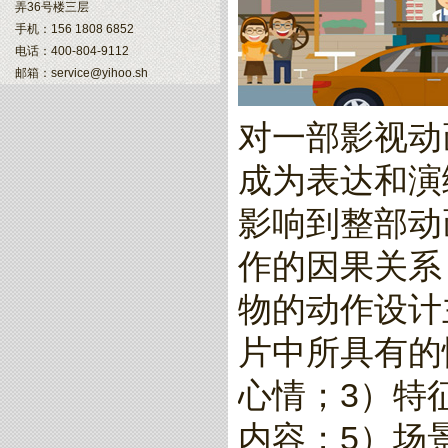
弄36号楼三层
手机：156 1808 6852
电话：400-804-9112
邮箱：service@yihoo.sh
对一部影视动
成为表达和演
影响到整部动
作的因果关系
物的动作设计
片中所具有的
心情；3）特
内容；5）场