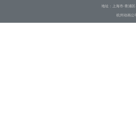
地址：上海市-青浦区-崧泽大
杭州动画公司