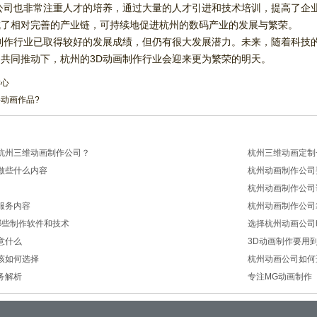
公司也非常注重人才的培养，通过大量的人才引进和技术培训，提高了企
成了相对完善的产业链，可持续地促进杭州的数码产业的发展与繁荣。
制作行业已取得较好的发展成绩，但仍有很大发展潜力。未来，随着科技
共同推动下，杭州的3D动画制作行业会迎来更为繁荣的明天。
耐心
动画作品?
杭州三维动画制作公司？
杭州三维动画定制
做些什么内容
杭州动画制作公司
2026/03/20
杭州动画制作公司
2026/03/13
服务内容
杭州动画制作公司
2026/03/10
哪些制作软件和技术
选择杭州动画公司
2026/03/06
意什么
3D动画制作要用
2026/02/10
该如何选择
杭州动画公司如何
2026/02/03
务解析
专注MG动画制作
2026/01/29
2026/01/27