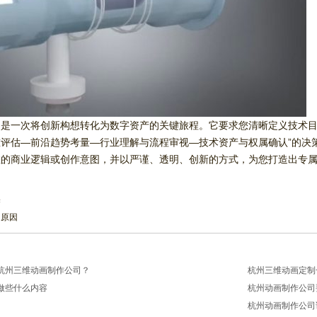
是一次将创新构想转化为数字资产的关键旅程。它要求您清晰定义技术目
评估—前沿趋势考量—行业理解与流程审视—技术资产与权属确认”的决
您的商业逻辑或创作意图，并以严谨、透明、创新的方式，为您打造出专
择
同原因
杭州三维动画制作公司？
杭州三维动画定制
做些什么内容
杭州动画制作公司
2026/03/20
杭州动画制作公司
2026/03/13