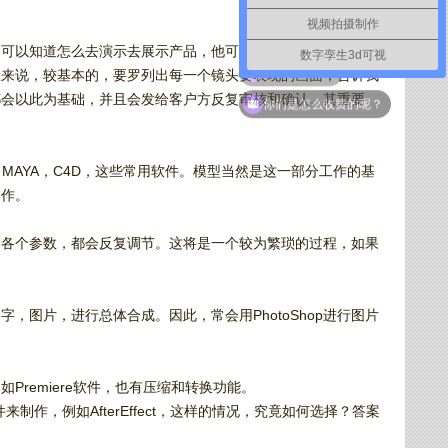
视频拍摄制作
们可以知道怎么去演示去展示产品，他可以是使故事或小说详细
数字孪生3d可视
般来说，较基本的，要罗列出每一个镜头要表现的画面，告诉我
如何联系你们
都会以此为基础，并且会发给客户方反复审核和确认。其重要
你们是怎么收费的呢？
MAYA，C4D，这些常用软件。模型当然是这一部分工作的基
制作。
，各个参数，都会反复调节。这将是一个较为繁琐的过程，如果
图片，进行总体合成。因此，常会用PhotoShop进行图片
remiere软件，也有压缩和转换功能。
作，例如AfterEffect，这样的情况，究竟如何选择？答案