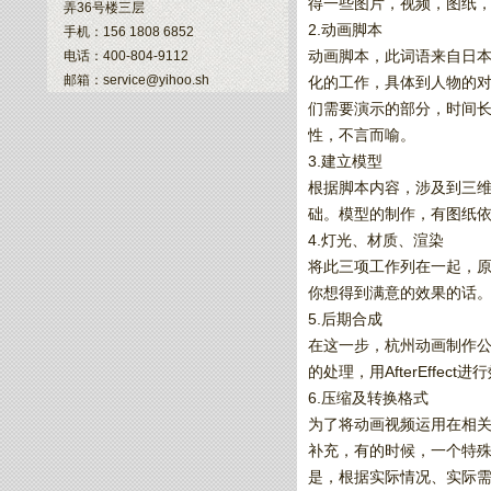
得一些图片，视频，图纸
弄36号楼三层
2.动画脚本
手机：156 1808 6852
动画脚本，此词语来自日
电话：400-804-9112
邮箱：service@yihoo.sh
化的工作，具体到人物的
们需要演示的部分，时间
性，不言而喻。
3.建立模型
根据脚本内容，涉及到三维
础。模型的制作，有图纸
4.灯光、材质、渲染
将此三项工作列在一起，
你想得到满意的效果的话
5.后期合成
在这一步，杭州动画制作公
的处理，用AfterEffec
6.压缩及转换格式
为了将动画视频运用在相关
补充，有的时候，一个特殊效
是，根据实际情况、实际