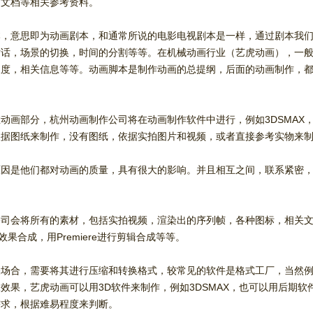
，文档等相关参考资料。
本，意思即为动画剧本，和通常所说的电影电视剧本是一样，通过剧本我
对话，场景的切换，时间的分割等等。在机械动画行业（艺虎动画），一
长度，相关信息等等。动画脚本是制作动画的总提纲，后面的动画制作，
动画部分，杭州动画制作公司将在动画制作软件中进行，例如3DSMAX，
依据图纸来制作，没有图纸，依据实拍图片和视频，或者直接参考实物来
原因是他们都对动画的质量，具有很大的影响。并且相互之间，联系紧密
。
司会将所有的素材，包括实拍视频，渲染出的序列帧，各种图标，相关文字，
t进行效果合成，用Premiere进行剪辑合成等等。
场合，需要将其进行压缩和转换格式，较常见的软件是格式工厂，当然例如P
果，艺虎动画可以用3D软件来制作，例如3DSMAX，也可以用后期软件来制
需求，根据难易程度来判断。