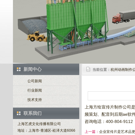
新闻中心
当前位置：
杭州动画制作
公司新闻
行业新闻
技术支持
上海方绘宣传片制作公司
联系我们
频策划、配音到后期ae软
咨询电话：400-804-9112
上海艺虎文化传播有限公司
地址：上海市-青浦区-崧泽大道6066
上一篇：
企业宣传片是艺术品