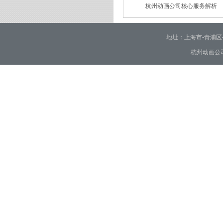
杭州动画公司核心服务解析
2026/01/30
2026/01/28
地址：上海市-青浦区-崧泽大
杭州动画公司