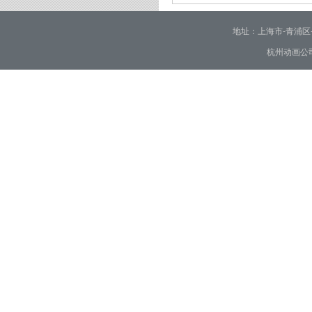
2026/01/28
地址：上海市-青浦区-崧泽大
杭州动画公司