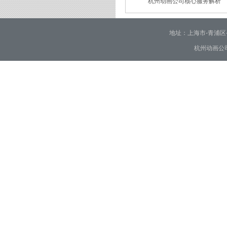
杭州动画公司核心服务解析
2026/01/30
2026/01/28
地址：上海市-青浦区-崧泽大
杭州动画公司