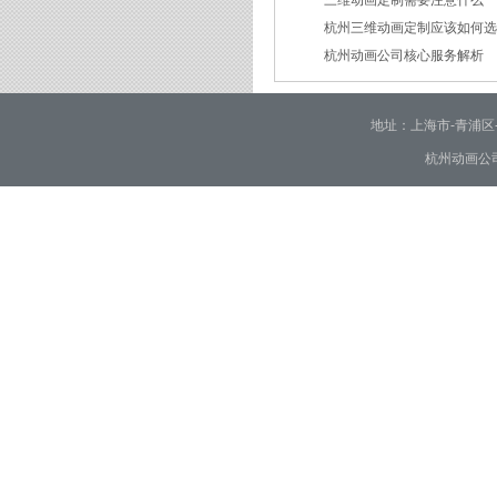
三维动画定制需要注意什么
2026/02/24
杭州三维动画定制应该如何
2026/02/09
杭州动画公司核心服务解析
2026/01/30
2026/01/28
地址：上海市-青浦区-崧泽大
杭州动画公司