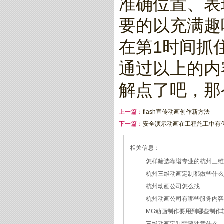
准确位置、表
要的以充满趣
在第1时间抓
通过以上的内
解点了吧，那
上一篇：
flash宣传动画创作新方法
下一篇：
安全演示动画在工程施工中有
相关信息：
怎样筛选靠谱专业的杭州三
杭州三维动画定制都做些什
2026/07/21
杭州动画公司怎么找
2026/03/19
杭州动画公司有哪些服务内
2026/03/12
MG动画制作要用到哪些制作
2026/03/09