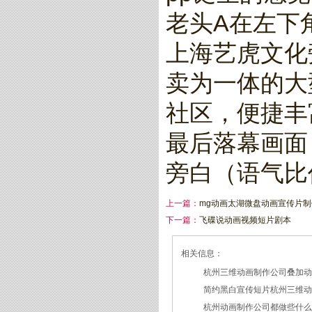
老头A在左下
上海艺虎文化
卖为一体的大
社区，便捷丰
最后落幕画面：
旁白（语气比
上一篇：
mg动画太湖微盘动画宣传片
下一篇：
飞碟说动画视频短片剧本
相关信息：
杭州三维动画制作公司叠加
简约黑白宣传短片杭州三维
2026/07/27
杭州动画制作公司都做些什
2026/07/23