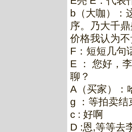
E亮 E：代表
b（大咖）：
序。乃大千鼎
价格我认为不
F：短短几句
E ： 您好
聊？
A（买家）：
g ：等拍卖
c : 好啊
D :恩,等等