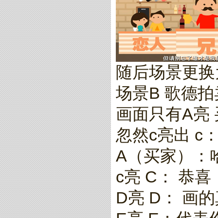
随后场景更换为
场景B 歌德拍
画面只有A亮 
忽然c亮出 
A（买家）：
c亮 C： 恭喜
D亮 D： 画