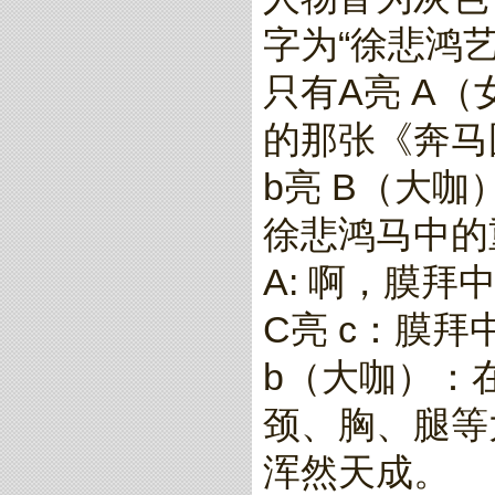
字为“徐悲鸿
只有A亮 A
的那张《奔马
b亮 B（大
徐悲鸿马中的
A: 啊，膜拜
C亮 c：膜拜
b（大咖）：
颈、胸、腿等
浑然天成。