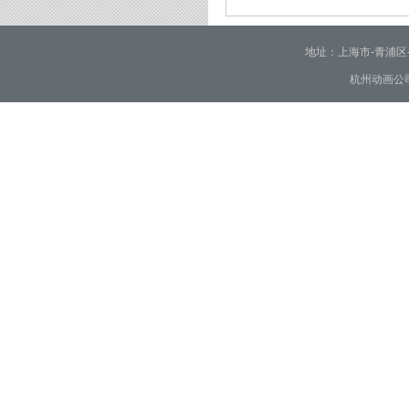
2026/02/02
地址：上海市-青浦区-崧泽大
杭州动画公司