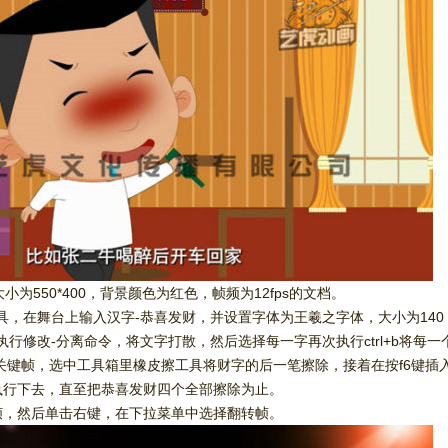
大小为550*400，背景颜色为红色，帧频为12fps的文档。
具，在舞台上输入汉字-恭喜发财，并设置字体为王羲之字体，大小为14
行修改-分离命令，将文字打散，然后选择每一字再次执行ctrl+b将每一
入关键帧，选中工具箱里橡皮擦工具将财字的后一笔擦除，接着在按f6键
执行下去，直至把恭喜发财四个全部擦除为止。
帧，然后单击右键，在下拉菜单中选择翻转帧。