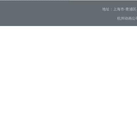
地址：上海市-青浦区-崧泽大
杭州动画公司