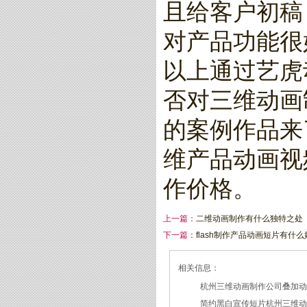
且给客户初稿
对产品功能很
以上通过艺虎
否对三维动画
的案例作品来
维产品动画视
作价格。
上一篇：
二维动画制作有什么独特之处
下一篇：
flash制作产品动画短片有什么
相关信息：
杭州三维动画制作公司叠加
简约黑白宣传短片杭州三维
2026/07/27