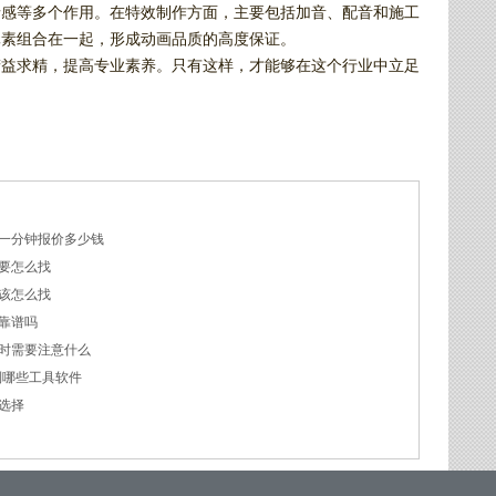
情感等多个作用。在特效制作方面，主要包括加音、配音和施工
元素组合在一起，形成动画品质的高度保证。
精益求精，提高专业素养。只有这样，才能够在这个行业中立足
一分钟报价多少钱
要怎么找
该怎么找
靠谱吗
时需要注意什么
到哪些工具软件
选择