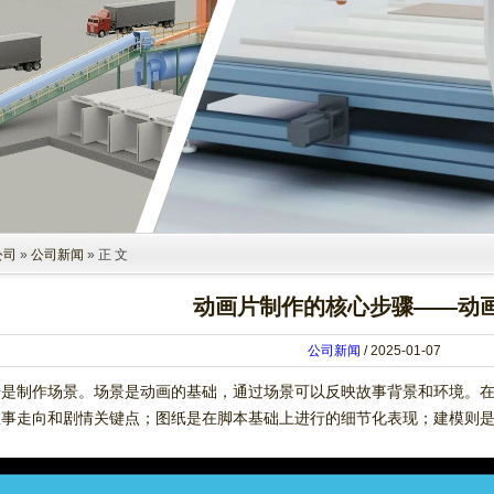
公司
»
公司新闻
» 正 文
动画片制作的核心步骤——动
公司新闻
/ 2025-01-07
步是制作场景。场景是动画的基础，通过场景可以反映故事背景和环境。
故事走向和剧情关键点；图纸是在脚本基础上进行的细节化表现；建模则