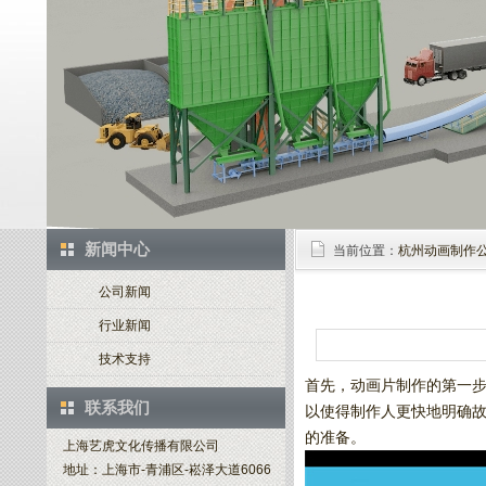
新闻中心
当前位置：
杭州动画制作
公司新闻
行业新闻
技术支持
首先，动画片制作的第一
联系我们
以使得制作人更快地明确
的准备。
上海艺虎文化传播有限公司
地址：上海市-青浦区-崧泽大道6066