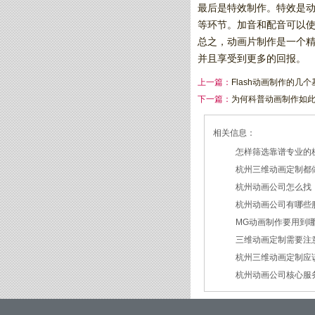
最后是特效制作。特效是
等环节。加音和配音可以
总之，动画片制作是一个
并且享受到更多的回报。
上一篇：
Flash动画制作的几
下一篇：
为何科普动画制作如此
相关信息：
怎样筛选靠谱专业的
杭州三维动画定制都
2026/07/21
杭州动画公司怎么找
2026/03/19
杭州动画公司有哪些
2026/03/12
MG动画制作要用到
2026/03/09
三维动画定制需要注
2026/02/24
杭州三维动画定制应
2026/02/09
杭州动画公司核心服
2026/01/30
2026/01/28