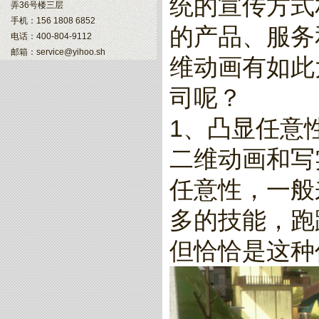
统的宣传方式
弄36号楼三层
手机：156 1808 6852
的产品、服务
电话：400-804-9112
邮箱：service@yihoo.sh
维动画有如此
司呢？
1、凸显任意
二维动画和写
任意性，一般
多的技能，跑
但恰恰是这种