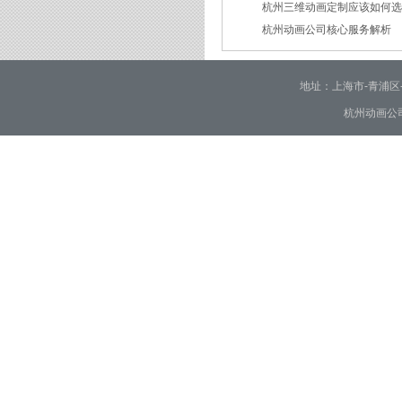
杭州三维动画定制应该如何
2026/02/09
杭州动画公司核心服务解析
2026/01/30
2026/01/28
地址：上海市-青浦区-崧泽大
杭州动画公司