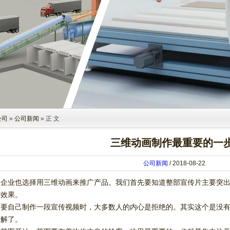
公司
»
公司新闻
» 正 文
三维动画制作最重要的一
公司新闻
/ 2018-08-22
多企业也选择用三维动画来推广产品。我们首先要知道整部宣传片主要突
作效果。
，要自己制作一段宣传视频时，大多数人的内心是拒绝的。其实这个是没
而解了。