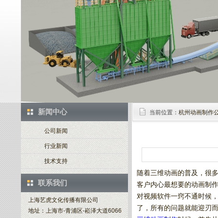
新闻中心
当前位置：
杭州动画制作
公司新闻
行业新闻
技术支持
随着三维动画的普及，很
联系我们
客户内心最想要的动画制
对视频软件一窍不通时候
上海艺虎文化传播有限公司
了，所有的问题就能迎刃
地址：上海市-青浦区-崧泽大道6066