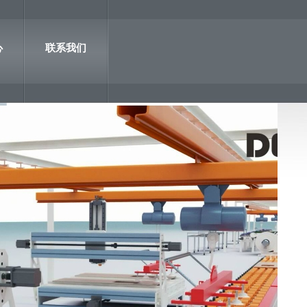
心
联系我们