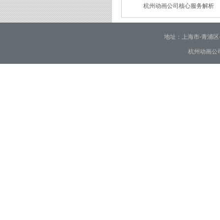
杭州动画公司核心服务解析
2026/01/30
2026/01/28
地址：上海市-青浦区-崧泽大
杭州动画公司