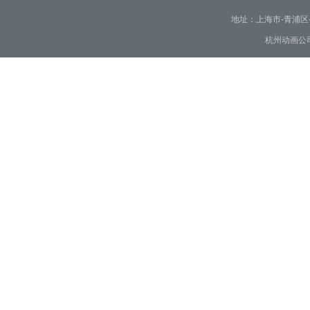
地址：上海市-青浦区-崧泽大
杭州动画公司