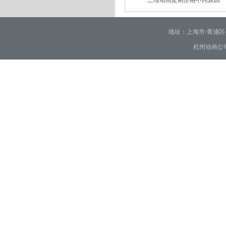
三维动画定制价格不同原因
2026/02/28
2026/02/02
地址：上海市-青浦区-崧泽大
杭州动画公司