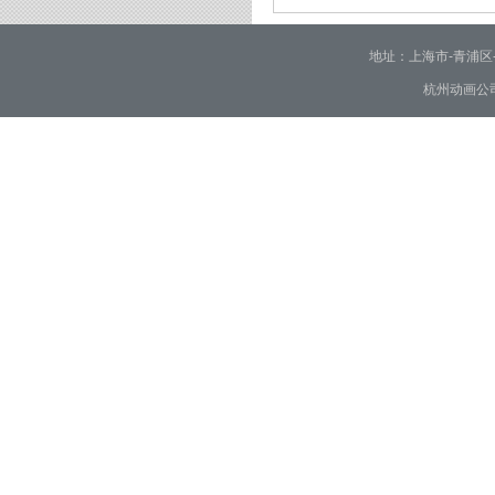
2026/01/28
地址：上海市-青浦区-崧泽大
杭州动画公司