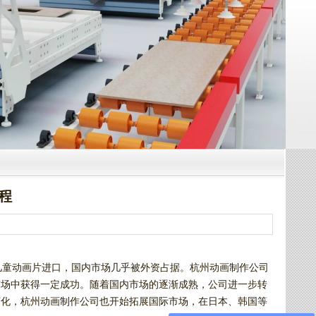
程
儿童动画片进口，国内市场几乎被外资占据。杭州动画制作公司
市场中获得一定成功。随着国内市场的逐渐成熟，公司进一步转
变化，杭州动画制作公司也开始拓展国际市场，在日本、韩国等