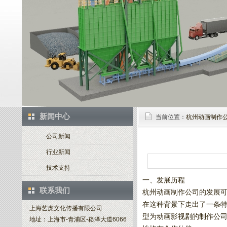
新闻中心
当前位置：
杭州动画制作
公司新闻
行业新闻
技术支持
一、发展历程
联系我们
杭州动画制作公司的发展可
在这种背景下走出了一条
上海艺虎文化传播有限公司
型为动画影视剧的制作公
地址：上海市-青浦区-崧泽大道6066