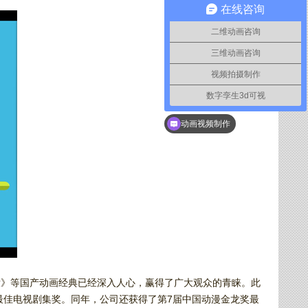
在线咨询
二维动画咨询
三维动画咨询
视频拍摄制作
数字孪生3d可视
动画视频制作
没》等国产动画经典已经深入人心，赢得了广大观众的青睐。此
最佳电视剧集奖。同年，公司还获得了第7届中国动漫金龙奖最