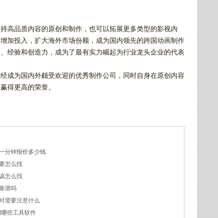
。
保持高品质内容的原创和制作，也可以拓展更多类型的影视内
场增加投入，扩大海外市场份额，成为国内领先的跨国动画制作
力、经验和创造力，成为了最有实力崛起为行业龙头企业的代表
已经成为国内外颇受欢迎的优秀制作公司，同时自身在原创内容
时赢得更高的荣誉。
一分钟报价多少钱
要怎么找
该怎么找
靠谱吗
时需要注意什么
到哪些工具软件