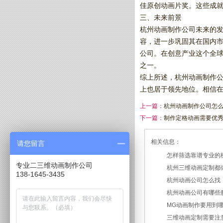
佳原创动画片奖。这些成
三、未来前景
杭州动画制作公司未来的
容，进一步巩固其在国内
公司。在创意产业这个全
之一。
综上所述，杭州动画制作
上也居于领先地位。相信
上一篇：
杭州动画制作公司怎么
下一篇：
制作定格动画需要优
相关信息：
请您留言
怎样筛选靠谱专业的
专业二三维动画制作公司
杭州三维动画定制都
2026/07/21
138-1645-3435
杭州动画公司怎么找
2026/03/19
杭州动画公司有哪些
2026/03/12
MG动画制作要用到
2026/03/09
三维动画定制需要注
2026/02/24