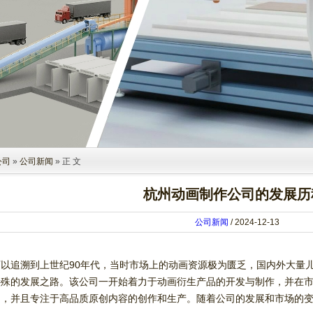
公司
»
公司新闻
» 正 文
杭州动画制作公司的发展历
公司新闻
/ 2024-12-13
以追溯到上世纪90年代，当时市场上的动画资源极为匮乏，国内外大量
特殊的发展之路。该公司一开始着力于动画衍生产品的开发与制作，并在
司，并且专注于高品质原创内容的创作和生产。随着公司的发展和市场的