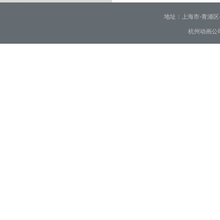
地址：上海市-青浦区-崧泽大
杭州动画公司