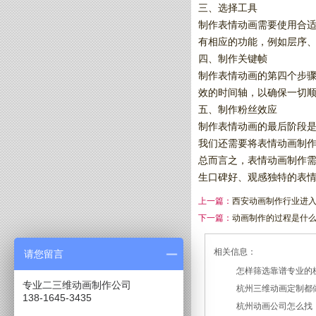
三、选择工具
制作表情动画需要使用合适的软
有相应的功能，例如层序、
四、制作关键帧
制作表情动画的第四个步
效的时间轴，以确保一切
五、制作粉丝效应
制作表情动画的最后阶段
我们还需要将表情动画制
总而言之，表情动画制作
生口碑好、观感独特的表
上一篇：
西安动画制作行业进
下一篇：
动画制作的过程是什么
相关信息：
请您留言
怎样筛选靠谱专业的
专业二三维动画制作公司
杭州三维动画定制都
2026/07/21
138-1645-3435
杭州动画公司怎么找
2026/03/19