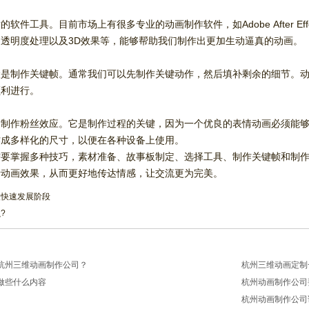
件工具。目前市场上有很多专业的动画制作软件，如Adobe After Effec
透明度处理以及3D效果等，能够帮助我们制作出更加生动逼真的动画。
骤是制作关键帧。通常我们可以先制作关键动作，然后填补剩余的细节。
顺利进行。
是制作粉丝效应。它是制作过程的关键，因为一个优良的表情动画必须能
作成多样化的尺寸，以便在各种设备上使用。
需要掌握多种技巧，素材准备、故事板制定、选择工具、制作关键帧和制
情动画效果，从而更好地传达情感，让交流更为完美。
入快速发展阶段
?
杭州三维动画制作公司？
杭州三维动画定制
做些什么内容
杭州动画制作公司
2026/03/20
杭州动画制作公司
2026/03/13