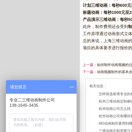
计划三维动画：‌每秒600元
标题动画：‌每秒1000元至2
产品演示三维动画：‌每秒50
此外，‌制作费用还会受到
工作原理通过动画形式立体呈
总的来说，‌上海三维动画
项目的具体要求进行报价的
上一篇：
如何制作动画视频的
下一篇：
动画视频制作的基本
相关信息：
请您留言
怎样筛选靠谱专业的
专业二三维动画制作公司
杭州三维动画定制都
2026/07/21
138-1645-3435
杭州动画公司怎么找
2026/03/19
杭州动画公司有哪些
2026/03/12
MG动画制作要用到
2026/03/09
三维动画定制需要注
2026/02/24