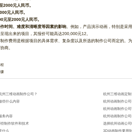
至2000元人民币。‌
000元人民币。‌
0元至2000元人民币。‌
制作时间、‌难度和清晰度等因素的影响
。‌例如，‌产品演示动画，‌特别是采
现出来的项目，‌其报价可能高达200,000元
1
2
。‌
的制作费用是根据项目的具体需求、‌复杂度以及所选的制作公司而定的。‌为
协商。‌
过程
步骤
杭州三维动画制作公司？
杭州三维动画定制
做些什么内容
杭州动画制作公司
2026/03/20
杭州动画制作公司
2026/03/13
服务内容
杭州动画制作公司
2026/03/10
哪些制作软件和技术
选择杭州动画公司
2026/03/06
意什么
3D动画制作要用
2026/02/10