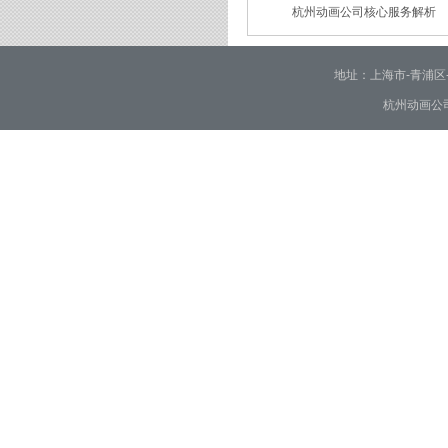
杭州动画公司核心服务解析
2026/01/30
2026/01/28
地址：上海市-青浦区-崧泽大
杭州动画公司