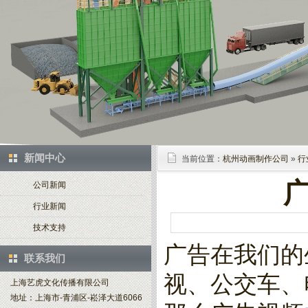
新闻中心
当前位置：
杭州动画制作公司
»
行
公司新闻
行业新闻
技术支持
广告在我们的
联系我们
视、公交车、
上海艺虎文化传播有限公司
地址：上海市-青浦区-崧泽大道6066