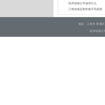
杭州动画公司做些什么
2026/03/03
三维动画定制价格不同原因
2026/02/28
2026/02/02
地址：上海市-青浦区-崧泽大
杭州动画公司