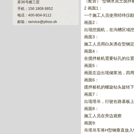
（配音）“型钢水泥土搅拌
弄36号楼三层
2 画面1：
手机：156 1808 6852
一个施工人员使用经纬仪
电话：400-804-9112
邮箱：service@yihoo.sh
画面2：
出现挖掘机，在沟槽区域
画面3：
施工人员用白灰洒在型钢定
画面4：
在搅拌桩机需要钻孔的位
画面5：
画面左边出现储浆池，四
画面6：
搅拌桩机的螺旋钻头旋转
画面7：
出现塔吊，行驶在路基板上
画面8：
施工人员在旁边观察
画面9:
吊塔吊车将H型钢垂直放入