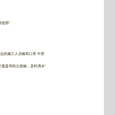
抵用”
边的施工人员戴有口罩 中景
栏遮盖等防尘措施，及时洒水”