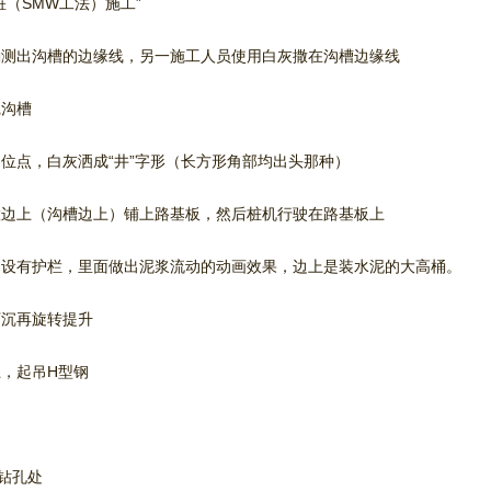
桩（SMW工法）施工”
勘测出沟槽的边缘线，另一施工人员使用白灰撒在沟槽边缘线
挖沟槽
位点，白灰洒成“井”字形（长方形角部均出头那种）
置边上（沟槽边上）铺上路基板，然后桩机行驶在路基板上
周设有护栏，里面做出泥浆流动的动画效果，边上是装水泥的大高桶。
下沉再旋转提升
，起吊H型钢
钻孔处