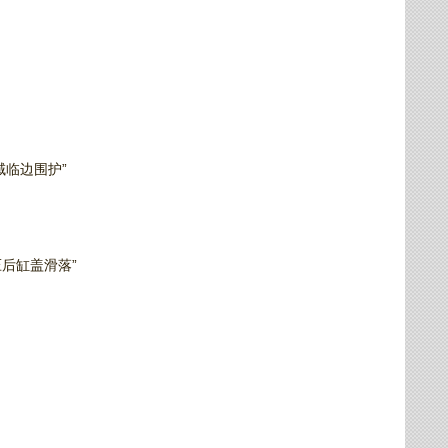
临边围护”
后缸盖滑落”