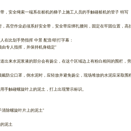
带，安全绳索一端系在桩机的梯子上施工人员的手触碰桩机的管子 特写
时，高空作业必须系好安全带，安全带应绑扎腰间，固定在牢固位置，高挂
人在比划手势指挥 中景 配音/听打字幕：
须由专人指挥，并保持机身稳定”
道出来水泥浆液的部分会有扬尘，在这个区域边上有粉白相间的围栏，旁
须戴防尘口罩，倒水泥时，应轻放并避免扬尘，现场堆放的水泥应采取围
再用手触碰螺旋叶上的泥土，打上出现警示标识。
手清除螺旋叶片上的泥土”
上的泥土