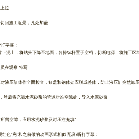
往上拉
再切回施工近景，孔处加盖
听打字幕：
片上泥土，将钻头下降至地面，各操纵杆置于空档，切断电源，将施工区域
员在观察 特写
应对液压缸体作全面检查，缸盖和钢体架应联成整体，防止液压缸突然卸压
，然后将充满水泥砂浆的管道对准空隙处，导入水泥砂浆
后所留空隙，应用水泥砂浆及时压注充填”
红色“完”和之前做的动画形式相似 配音/听打字幕：