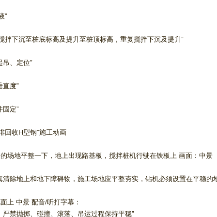
液”
气搅拌下沉至桩底标高及提升至桩顶标高，重复搅拌下沉及提升”
起吊、定位”
垂直度”
并固定”
排回收H型钢”施工动画
的场地平整一下，地上出现路基板，搅拌桩机行驶在铁板上 画面：中景
真清除地上和地下障碍物，施工场地应平整夯实，钻机必须设置在平稳的
上 中景 配音/听打字幕：
，严禁抛掷、碰撞、滚落、吊运过程保持平稳”