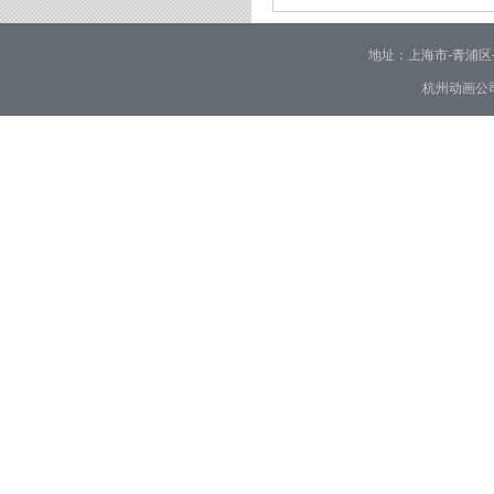
2026/02/02
地址：上海市-青浦区-崧泽大
杭州动画公司