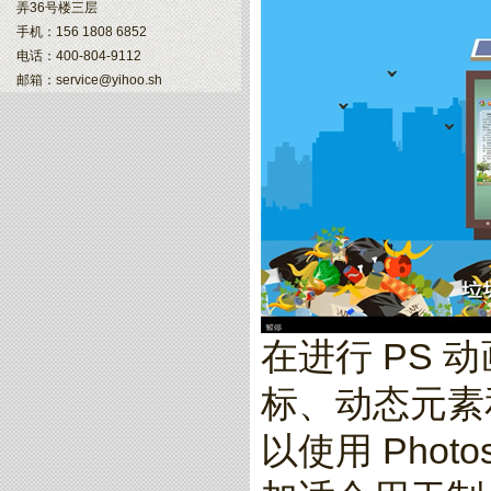
弄36号楼三层
手机：156 1808 6852
电话：400-804-9112
邮箱：service@yihoo.sh
在进行 PS
标、动态元素
以使用 Pho