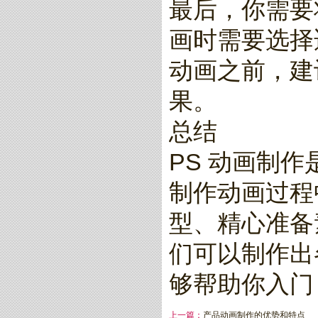
最后，你需要
画时需要选择
动画之前，建
果。
总结
PS 动画制
制作动画过程
型、精心准备
们可以制作出
够帮助你入门
上一篇：
产品动画制作的优势和特点