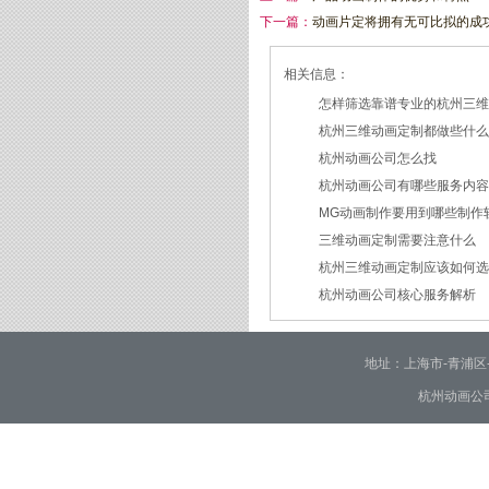
下一篇：
动画片定将拥有无可比拟的成
相关信息：
怎样筛选靠谱专业的杭州三
杭州三维动画定制都做些什
2026/07/21
杭州动画公司怎么找
2026/03/19
杭州动画公司有哪些服务内
2026/03/12
MG动画制作要用到哪些制作
2026/03/09
三维动画定制需要注意什么
2026/02/24
杭州三维动画定制应该如何
2026/02/09
杭州动画公司核心服务解析
2026/01/30
2026/01/28
地址：上海市-青浦区-崧泽大
杭州动画公司