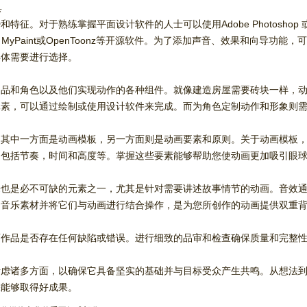
具
征。对于熟练掌握平面设计软件的人士可以使用Adobe Photoshop 或
MyPaint或OpenToonz等开源软件。为了添加声音、效果和向导功能，可以
具体需要进行选择。
物品和角色以及他们实现动作的各种组件。就像建造房屋需要砖块一样，
元素，可以通过绘制或使用设计软件来完成。而为角色定制动作和形象则
，其中一方面是动画模板，另一方面则是动画要素和原则。关于动画模板
，包括节奏，时间和高度等。掌握这些要素能够帮助您使动画更加吸引眼
乐也是必不可缺的元素之一，尤其是针对需要讲述故事情节的动画。音效
的音乐素材并将它们与动画进行结合操作，是为您所创作的动画提供双重
画作品是否存在任何缺陷或错误。进行细致的品审和检查确保质量和完整
考虑诸多方面，以确保它具备坚实的基础并与目标受众产生共鸣。从想法
您能够取得好成果。